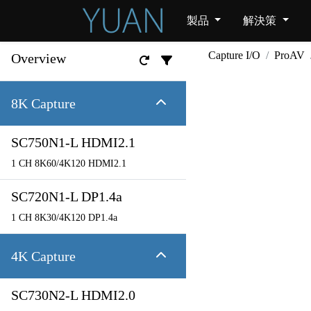
製品
解決策
Capture I/O
ProAV
Overview
8K Capture
SC750N1-L HDMI2.1
1 CH 8K60/4K120 HDMI2.1
SC720N1-L DP1.4a
1 CH 8K30/4K120 DP1.4a
4K Capture
SC730N2-L HDMI2.0