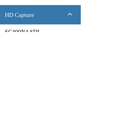
HD Capture
SC400N4 SDI
4 CH 1080P60 SDI
SC400N4 HDMI
製品
アプリケーション
4 CH 1080P60 HDMI
Pandora
Robot & Drone
SC400N2 HDV
Platform
スマートシティ
Capture I/O
健康管理
2 CH 1080P60 AIO
Converter
工業製造業
AV over IP
交通機関
SC400N2-L SDI
小売り
第一次産業
2 CH 1080P60 SDI
放送
教育
SC400N2-L AIO
2 CH 1080P60 DVI-I + SDI