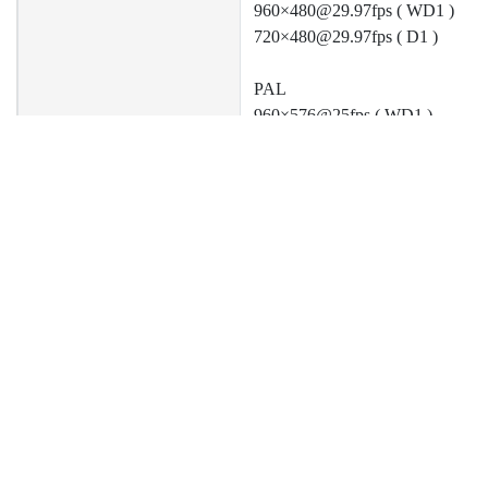
960×480@29.97fps ( WD1 )
720×480@29.97fps ( D1 )
PAL
960×576@25fps ( WD1 )
720×576@25fps ( D1 )
ニュース
サポート
企
Audio Input
4×RCA
製品ニュース
Catalog Download
Ab
技術ニュース
Driver Download
Inv
Audio Format
Mono / 16-Bit / 48000Hz
イベントニュース
Pri
協力ニュース
Con
GPIO
8
WatchDog
V