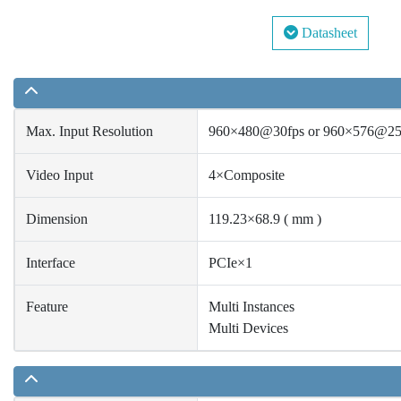
Datasheet
Max. Input Resolution
960×480@30fps or 960×576@25
Video Input
4×Composite
Dimension
119.23×68.9 ( mm )
Interface
PCIe×1
Feature
Multi Instances
Multi Devices