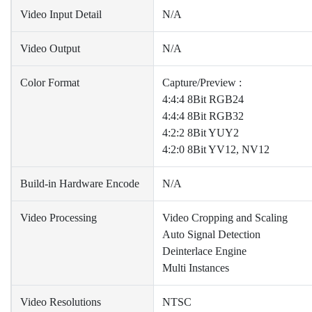
Video Input Detail
N/A
Video Output
N/A
Color Format
Capture/Preview :
4:4:4 8Bit RGB24
4:4:4 8Bit RGB32
4:2:2 8Bit YUY2
4:2:0 8Bit YV12, NV12
Build-in Hardware Encode
N/A
Video Processing
Video Cropping and Scaling
Auto Signal Detection
Deinterlace Engine
Multi Instances
Video Resolutions
NTSC