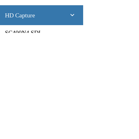
HD Capture
SC400N4 SDI
4 CH 1080P60 SDI
SC400N4 HDMI
製品
アプリケーション
4 CH 1080P60 HDMI
Pandora
Robot & Drone
SC400N2 HDV
Platform
スマートシティ
Capture I/O
健康管理
2 CH 1080P60 AIO
Converter
工業製造業
AV over IP
交通機関
SC400N2-L SDI
小売り
第一次産業
2 CH 1080P60 SDI
放送
教育
SC400N2-L AIO
2 CH 1080P60 DVI-I + SDI