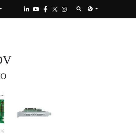
DV
IO