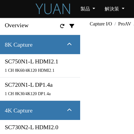
製品
解決策
Capture I/O
ProAV
Overview
8K Capture
SC750N1-L HDMI2.1
1 CH 8K60/4K120 HDMI2.1
SC720N1-L DP1.4a
1 CH 8K30/4K120 DP1.4a
4K Capture
SC730N2-L HDMI2.0