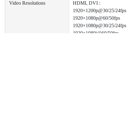
Video Resolutions
HDMI, DVI :
1920×1200p@30/25/24fps
1920×1080p@60/50fps
1920×1080p@30/25/24fps
1920×1080i@60/50fps
1280×720p@60/50fps
1280×1024p@60fps
1280×960p@60fps
1024×768p@60fps
ニュース
サポート
企
800×600p@60fps
640×480p@60fps
製品ニュース
Catalog Download
Ab
技術ニュース
Driver Download
Inv
720×480p@60fps
イベントニュース
Pri
720×576p@50fps
協力ニュース
Con
720×480i@60fps
720×576i@50fps
✻ More resolution supported by