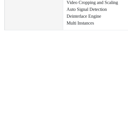
Video Cropping and Scaling
Auto Signal Detection
Deinterlace Engine
Multi Instances
Video Resolutions
12G-SDI :
4096×2160@60/50fps
3840×2160@60/50fps
6G-SDI :
ニュース
サポート
企
4096×2160@30/25/24fps
3840×2160@30/25/24fps
製品ニュース
Catalog Download
Ab
技術ニュース
Driver Download
Inv
3G-SDI :
イベントニュース
Pri
1920×1080p@60/50fps
協力ニュース
Con
HD-SDI :
1920×1080p@30/25/24fps
1920×1080i@60/50fps
1280×720p@60/50fps
SD-SDI :
720×480i@60fps