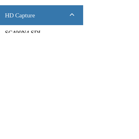
HD Capture
SC400N4 SDI
4 CH 1080P60 SDI
SC400N4 HDMI
製品
アプリケーション
4 CH 1080P60 HDMI
Pandora
Robot & Drone
SC400N2 HDV
Platform
スマートシティ
Capture I/O
健康管理
2 CH 1080P60 AIO
Converter
工業製造業
AV over IP
交通機関
SC400N2-L SDI
小売り
第一次産業
2 CH 1080P60 SDI
放送
教育
SC400N2-L AIO
2 CH 1080P60 DVI-I + SDI