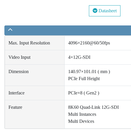
Datasheet
Max. Input Resolution
4096×2160@60/50fps
Video Input
4×12G-SDI
Dimension
140.97×101.01 ( mm )
PCIe Full Height
Interface
PCIe×8 ( Gen2 )
Feature
8K60 Quad-Link 12G-SDI
Multi Instances
Multi Devices