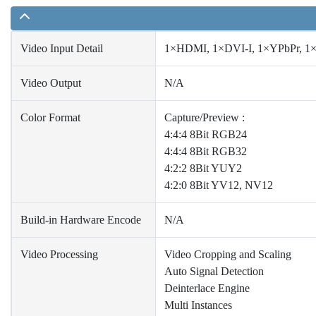
Video Input Detail
1×HDMI, 1×DVI-I, 1×YPbPr, 1
Video Output
N/A
Color Format
Capture/Preview :
4:4:4 8Bit RGB24
4:4:4 8Bit RGB32
4:2:2 8Bit YUY2
4:2:0 8Bit YV12, NV12
Build-in Hardware Encode
N/A
Video Processing
Video Cropping and Scaling
Auto Signal Detection
Deinterlace Engine
Multi Instances