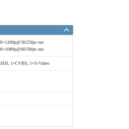
0×1200p@30/25fps out
0×1080p@60/50fps out
×SDI, 1×CVBS, 1×S-Video