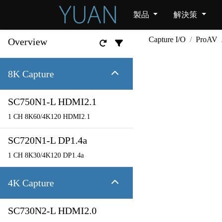
製品
解決策
Capture I/O
ProAV
Overview
8K Capture
SC750N1-L HDMI2.1
1 CH 8K60/4K120 HDMI2.1
SC720N1-L DP1.4a
1 CH 8K30/4K120 DP1.4a
4K Capture
SC730N2-L HDMI2.0