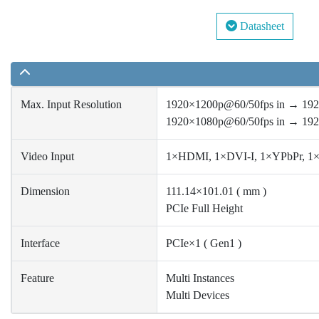
Datasheet
Max. Input Resolution
1920×1200p@60/50fps in → 192
1920×1080p@60/50fps in → 192
Video Input
1×HDMI, 1×DVI-I, 1×YPbPr, 1
Dimension
111.14×101.01 ( mm )
PCIe Full Height
Interface
PCIe×1 ( Gen1 )
Feature
Multi Instances
Multi Devices