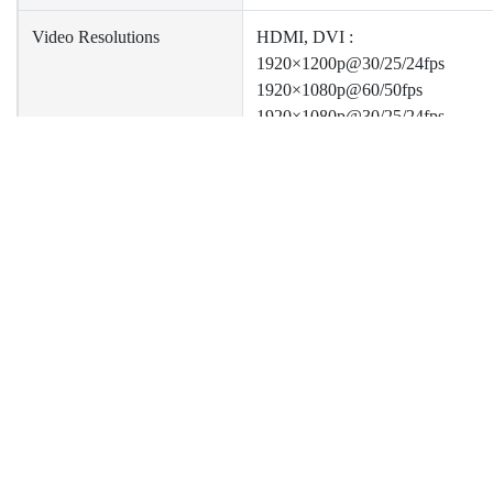
Video Resolutions
HDMI, DVI :
1920×1200p@30/25/24fps
1920×1080p@60/50fps
1920×1080p@30/25/24fps
1920×1080i@60/50fps
1280×720p@60/50fps
1280×1024p@60fps
1280×960p@60fps
ニュース
サポート
企
1024×768p@60fps
800×600p@60fps
製品ニュース
Catalog Download
Ab
技術ニュース
Driver Download
Inv
640×480p@60fps
イベントニュース
Pri
720×480p@60fps
協力ニュース
Con
720×576p@50fps
720×480i@60fps
720×576i@50fps
✻ More resolution supported by