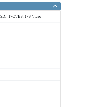
×SDI, 1×CVBS, 1×S-Video