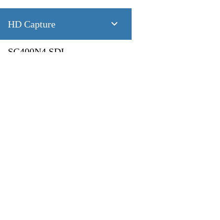
HD Capture
SC400N4 SDI
4 CH 1080P60 SDI
SC400N4 HDMI
製品
アプリケーション
4 CH 1080P60 HDMI
Pandora
Robot & Drone
SC400N2 HDV
Platform
スマートシティ
Capture I/O
健康管理
2 CH 1080P60 AIO
Converter
工業製造業
AV over IP
交通機関
SC400N2-L SDI
小売り
第一次産業
2 CH 1080P60 SDI
放送
教育
SC400N2-L AIO
2 CH 1080P60 DVI-I + SDI