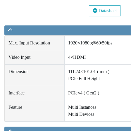
Datasheet
Max. Input Resolution
1920×1080p@60/50fps
Video Input
4×HDMI
Dimension
111.74×101.01 ( mm )
PCIe Full Height
Interface
PCIe×4 ( Gen2 )
Feature
Multi Instances
Multi Devices