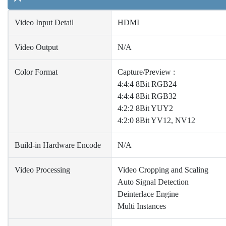
Video Input Detail
HDMI
Video Output
N/A
Color Format
Capture/Preview :
4:4:4 8Bit RGB24
4:4:4 8Bit RGB32
4:2:2 8Bit YUY2
4:2:0 8Bit YV12, NV12
Build-in Hardware Encode
N/A
Video Processing
Video Cropping and Scaling
Auto Signal Detection
Deinterlace Engine
Multi Instances