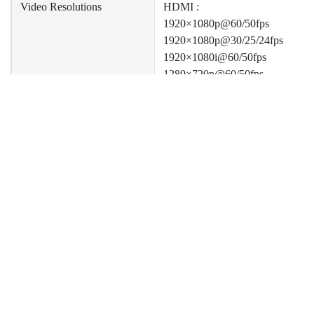
Video Resolutions
HDMI :
1920×1080p@60/50fps
1920×1080p@30/25/24fps
1920×1080i@60/50fps
1280×720p@60/50fps
1280×1024p@60fps
1280×960p@60fps
1024×768p@60fps
800×600p@60fps
ニュース
サポート
企
640×480p@60fps
720×480p@60fps
製品ニュース
Catalog Download
Ab
技術ニュース
Driver Download
Inv
720×576p@50fps
イベントニュース
Pri
720×480i@60fps
協力ニュース
Con
720×576i@50fps
※More resolution supported by