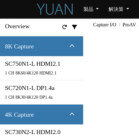
製品
解決策
Capture I/O
ProAV
Overview
8K Capture
SC750N1-L HDMI2.1
1 CH 8K60/4K120 HDMI2.1
SC720N1-L DP1.4a
1 CH 8K30/4K120 DP1.4a
4K Capture
SC730N2-L HDMI2.0