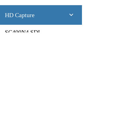
HD Capture
SC400N4 SDI
4 CH 1080P60 SDI
SC400N4 HDMI
製品
アプリケーション
4 CH 1080P60 HDMI
Pandora
Robot & Drone
SC400N2 HDV
Platform
スマートシティ
Capture I/O
健康管理
2 CH 1080P60 AIO
Converter
工業製造業
AV over IP
交通機関
SC400N2-L SDI
小売り
第一次産業
2 CH 1080P60 SDI
放送
教育
SC400N2-L AIO
2 CH 1080P60 DVI-I + SDI