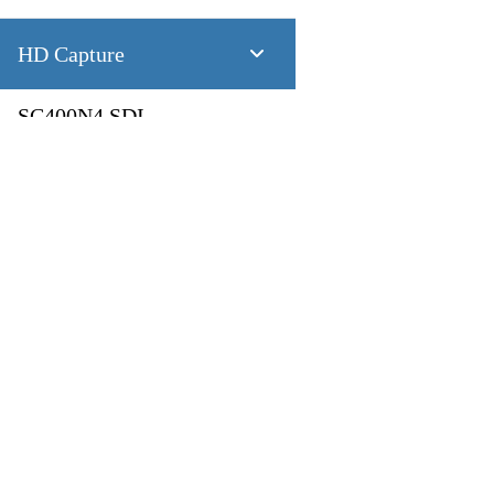
HD Capture
SC400N4 SDI
4 CH 1080P60 SDI
SC400N4 HDMI
製品
アプリケーション
4 CH 1080P60 HDMI
Pandora
Robot & Drone
SC400N2 HDV
Platform
スマートシティ
Capture I/O
健康管理
2 CH 1080P60 AIO
Converter
工業製造業
AV over IP
交通機関
SC400N2-L SDI
小売り
第一次産業
2 CH 1080P60 SDI
放送
教育
SC400N2-L AIO
2 CH 1080P60 DVI-I + SDI