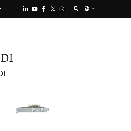
SDI
DI