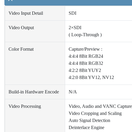
Video Input Detail
SDI
Video Output
2×SDI
( Loop-Through )
Color Format
Capture/Preview :
4:4:4 8Bit RGB24
4:4:4 8Bit RGB32
4:2:2 8Bit YUY2
4:2:0 8Bit YV12, NV12
Build-in Hardware Encode
N/A
Video Processing
Video, Audio and VANC Capture
Video Cropping and Scaling
Auto Signal Detection
Deinterlace Engine