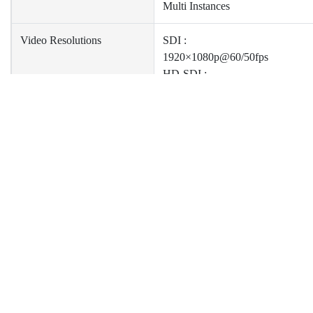
Multi Instances
Video Resolutions
SDI :
1920×1080p@60/50fps
HD-SDI :
1920×1080p@30/25/24fps
1920×1080i@60/50fps
1280×720p@60/50fps
SD-SDI :
ニュース
サポート
企
720×480i@60fps
720×576i@50fps
製品ニュース
Catalog Download
Ab
技術ニュース
Driver Download
Inv
イベントニュース
Pri
協力ニュース
Con
Audio Input
2×Stereo Embedded Audio
Audio Format
Stereo / 16-bit / 32000 ~ 48000H