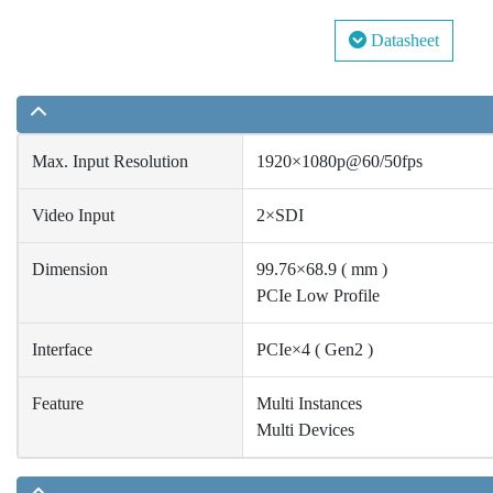
Datasheet
Max. Input Resolution
1920×1080p@60/50fps
Video Input
2×SDI
Dimension
99.76×68.9 ( mm )
PCIe Low Profile
Interface
PCIe×4 ( Gen2 )
Feature
Multi Instances
Multi Devices