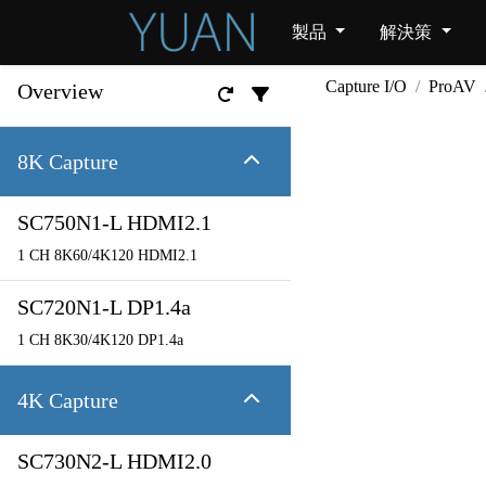
製品
解決策
Capture I/O
ProAV
Overview
8K Capture
SC750N1-L HDMI2.1
1 CH 8K60/4K120 HDMI2.1
SC720N1-L DP1.4a
1 CH 8K30/4K120 DP1.4a
4K Capture
SC730N2-L HDMI2.0