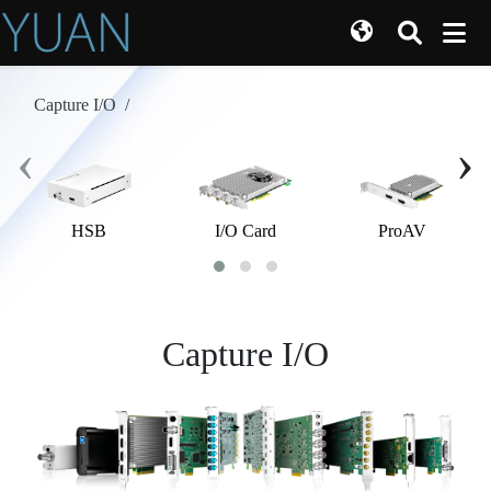
Capture I/O
/
‹
›
I/O Card
ProAV
HSB
Capture I/O