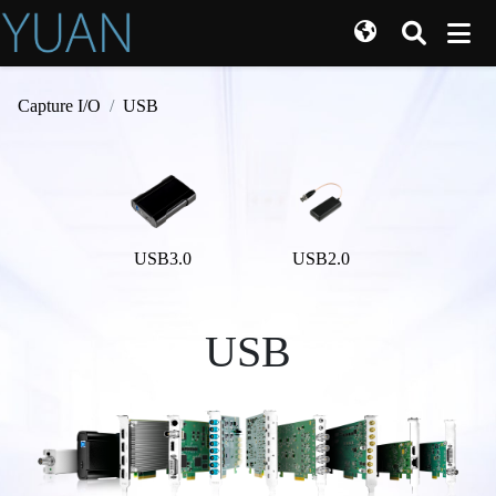
Capture I/O
USB
USB3.0
USB2.0
USB