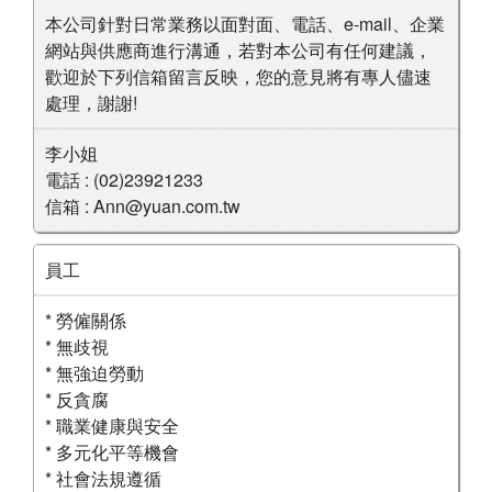
本公司針對日常業務以面對面、電話、e-mail、企業
網站與供應商進行溝通，若對本公司有任何建議，
歡迎於下列信箱留言反映，您的意見將有專人儘速
處理，謝謝!
李小姐
電話 : (02)23921233
信箱 : Ann@yuan.com.tw
員工
* 勞僱關係
* 無歧視
* 無強迫勞動
* 反貪腐
* 職業健康與安全
* 多元化平等機會
* 社會法規遵循