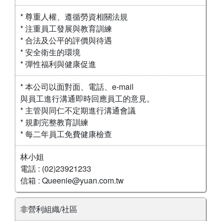
* 尊重人權、遵循勞資相關法規
* 注重員工發展與教育訓練
* 合法及公平的評價與待遇
* 安全衛生的環境
* 彈性福利與健康促進
* 本公司以面對面、電話、e-mail
與員工進行溝通即時回應員工的意見。
* 主管與同仁不定期進行溝通會議
* 規劃完整教育訓練
* 每二年員工免費健康檢查
林小姐
電話 : (02)23921233
信箱 : Queenie@yuan.com.tw
非營利組織/社區