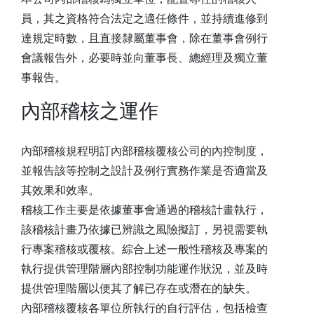
員，其之資格符合法定之適任條件，並持續進修到
達規定時數，且直接隸屬董事會，除在董事會例行
會議報告外，必要時並向董事長、總經理及獨立董
事報告。
內部稽核之運作
內部稽核規程明訂內部稽核覆核公司的內控制度，
並報告該等控制之設計及例行實務作業是否適當及
其效果和效率。
稽核工作主要是依據董事會通過的稽核計畫執行，
該稽核計畫乃依據已辨識之風險擬訂，另視需要執
行專案稽核或覆核。綜合上述一般性稽核及專案的
執行提供管理階層內部控制功能運作狀況，並及時
提供管理階層以便其了解已存在或潛在的缺失。
內部稽核覆核各單位所執行的自行評估，包括檢查