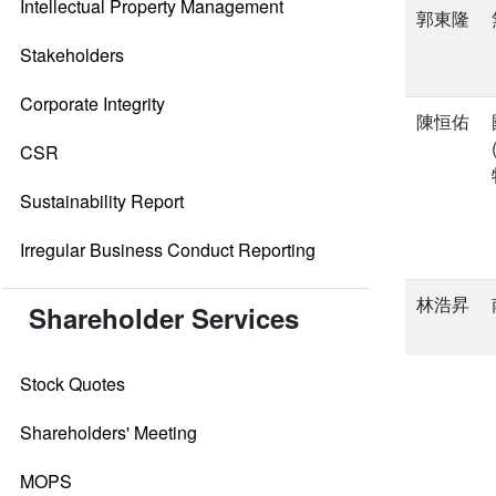
Intellectual Property Management
郭東隆
Stakeholders
Corporate Integrity
陳恒佑
CSR
Sustainability Report
Irregular Business Conduct Reporting
林浩昇
Shareholder Services
Stock Quotes
Shareholders' Meeting
MOPS