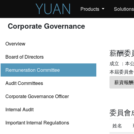
Products
Solution
Corporate Governance
Overview
薪酬委
Board of Directors
成立 ：本公
Remuneration Committee
本屆委員會任期
薪資報酬
Audit Committees
Corporate Governance Officer
Internal Audit
委員會
Important Internal Regulations
姓名