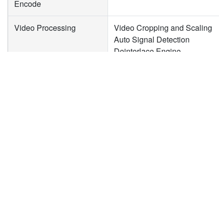
Encode
Video Processing
Video Cropping and Scaling
Auto Signal Detection
Deinterlace Engine
Multi Instances
Video Resolutions
HDMI, VGA, YPbPr :
1920×1080p@60/50fps
新聞
下載專區
企
1920×1080p@30/25/24fps
1920×1080i@60/50fps
產品新聞
型錄下載
關
技術新聞
驅動程式下載
投
1280×720p@60/50fps
活動新聞
隱
1280×1024p@60fps
合作新聞
聯
1280×960p@60fps
1024×768p@60fps
800×600p@60fps
640×480p@60fps
720×480p@60fps
720×576p@50fps