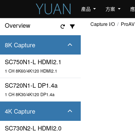
產品
方案
Capture I/O
ProAV
Overview
8K Capture
SC750N1-L HDMI2.1
1 CH 8K60/4K120 HDMI2.1
SC720N1-L DP1.4a
1 CH 8K30/4K120 DP1.4a
4K Capture
SC730N2-L HDMI2.0