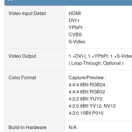
Video Input Detail
HDMI
DVI-I
YPbPr
CVBS
S-Video
Video Output
1 ×DVI-I, 1 ×YPbPr, 1 ×S-Vid
( Loop-Through; Optional )
Color Format
Capture/Preview :
4:4:4 8Bit RGB24
4:4:4 8Bit RGB32
4:2:2 8Bit YUY2
4:2:0 8Bit YV12, NV12
4:2:0 10Bit P010
Build-in Hardware
N/A