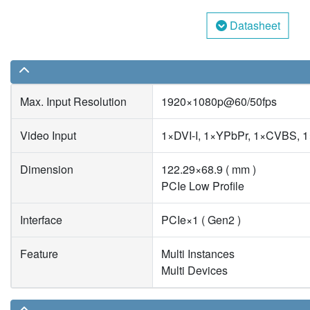
Datasheet
Max. Input Resolution
1920×1080p@60/50fps
Video Input
1×DVI-I, 1×YPbPr, 1×CVBS, 
Dimension
122.29×68.9 ( mm )
PCIe Low Profile
Interface
PCIe×1 ( Gen2 )
Feature
Multi Instances
Multi Devices