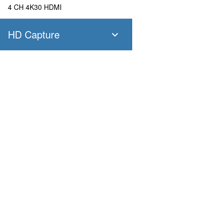
4 CH 4K30 HDMI
HD Capture
SC400N4 SDI
4 CH 1080P60 SDI
SC400N4 HDMI
產品
應用
4 CH 1080P60 HDMI
Pandora
Robot & Drone
Platform
城市
SC400N2 HDV
Capture I/O
醫療
Converter
工業與製造
2 CH 1080P60 AIO
AV over IP
運輸
零售
SC400N2-L SDI
農、漁、礦
廣電
2 CH 1080P60 SDI
教育
SC400N2-L AIO