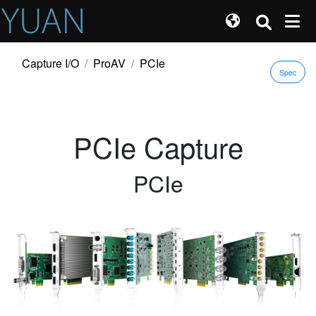
Capture I/O
ProAV
PCIe
Spec
PCIe Capture
PCIe