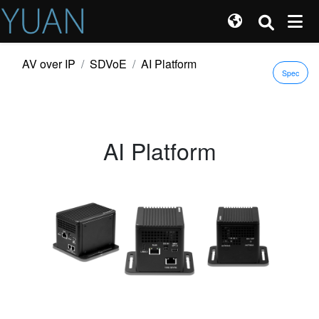
AV over IP
SDVoE
AI Platform
Spec
AI Platform