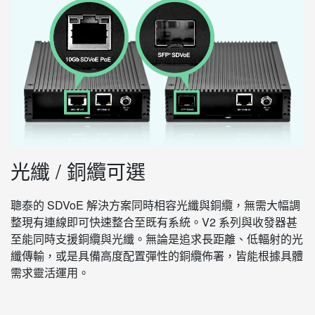
光纖 / 銅纜可選
聰泰的 SDVoE 解決方案同時相容光纖與銅纜，無需大幅調
整現有連線即可快速整合至既有系統。V2 系列與收發器甚
至能同時支援銅纜與光纖。無論是追求長距離、低輻射的光
纖傳輸，或是具備高度配置彈性的銅纜佈署，皆能根據具體
需求靈活運用。