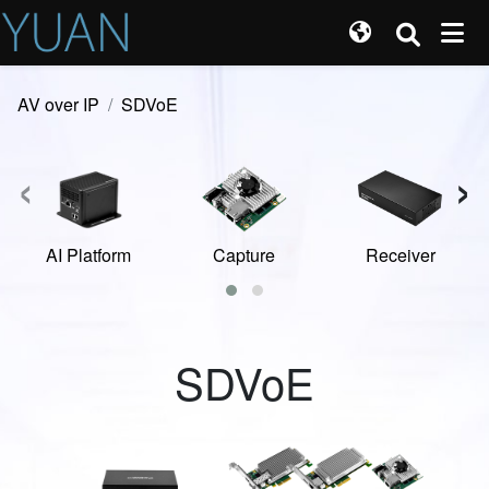
AV over IP
SDVoE
‹
›
AI Platform
Capture
Receiver
SDVoE