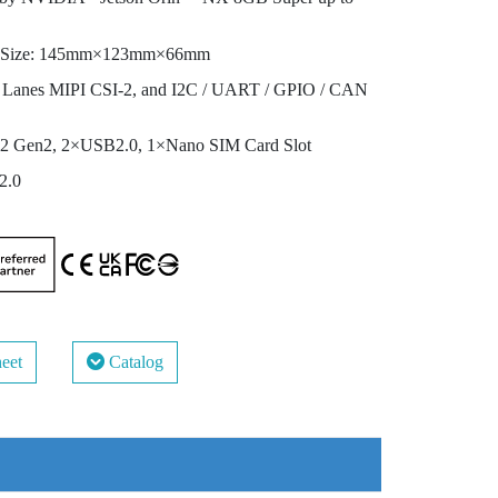
 Size: 145mm×123mm×66mm
 Lanes MIPI CSI-2, and I2C / UART / GPIO / CAN
2 Gen2, 2×USB2.0, 1×Nano SIM Card Slot
2.0
eet
Catalog