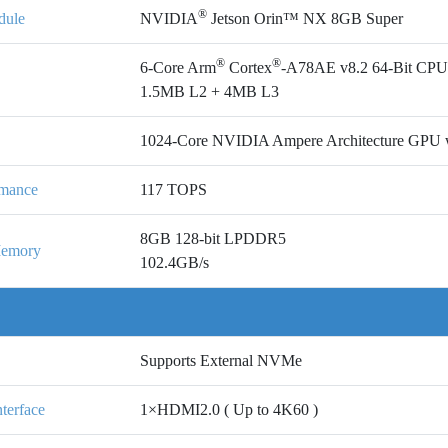
®
ule
NVIDIA
Jetson Orin™ NX 8GB Super
®
®
6-Core Arm
Cortex
-A78AE v8.2 64-Bit CP
1.5MB L2 + 4MB L3
1024-Core NVIDIA Ampere Architecture GPU w
rmance
117 TOPS
8GB 128-bit LPDDR5
Memory
102.4GB/s
Supports External NVMe
nterface
1×HDMI2.0 ( Up to 4K60 )