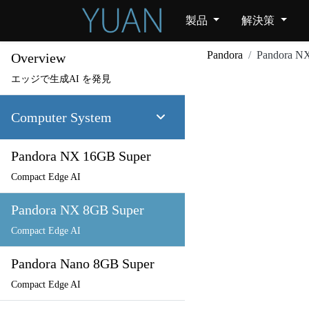
製品
解決策
Pandora
Pandora N
Overview
エッジで生成AI を発見
Computer System
Pandora NX 16GB Super
Compact Edge AI
Pandora NX 8GB Super
Compact Edge AI
Pandora Nano 8GB Super
Compact Edge AI