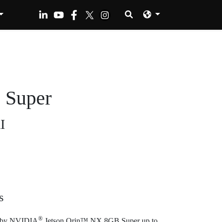
 Super
I
s
®
 by NVIDIA
Jetson Orin™ NX 8GB Super up to