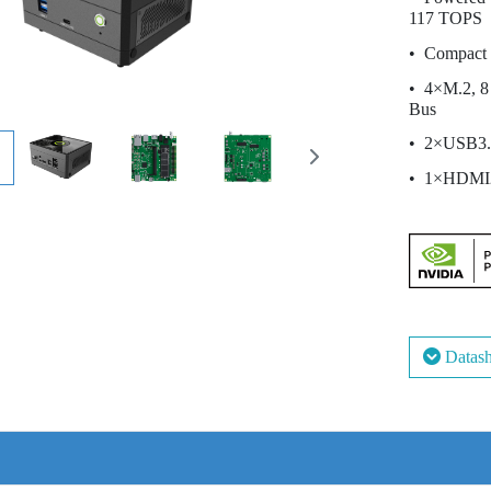
117 TOPS
Compact
4×M.2, 8
Bus
2×USB3.
1×HDMI
Datash