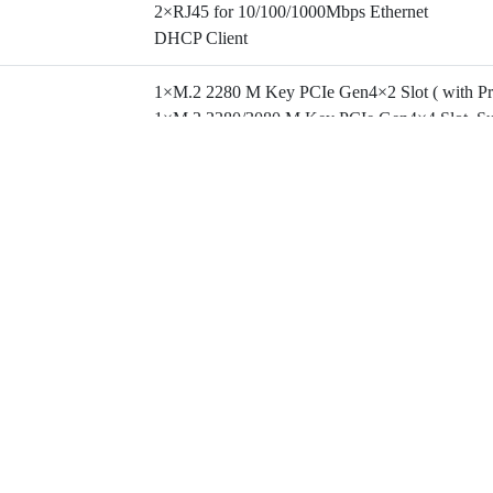
2×RJ45 for 10/100/1000Mbps Ethernet
DHCP Client
1×M.2 2280 M Key PCIe Gen4×2 Slot ( with Pr
1×M.2 2280/3080 M Key PCIe Gen4×4 Slot, Su
 Slot
1×M.2 2230 E Key PCIe Gen4×1+USB2.0 Slot,
1×M.2 3042/3052 B Key USB3.2 Gen1 Slot, Su
2×USB3.2 Gen2 ( Type-A )
ニュース
サポート
企
1×USB3.2 Gen2 ( Type-C ) ( OTG )
2×USB2.0 ( Type-A )
製品ニュース
Catalog Download
Ab
技術ニュース
Driver Download
Inv
イベントニュース
Pri
8-Lane MIPI CSI-2 ( D-PHY 2.1, Support MIPI 
協力ニュース
Con
1×Line In ( 3.5mm Phone Jack )
1×Line Out ( 3.5mm Phone Jack )
40 Pin Header
1×I2S