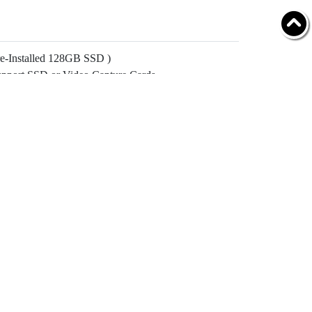
e-Installed 128GB SSD )
pport SSD or Video Capture Cards
 Support WiFi Module.
pport 5G/4G Wireless Module
業
Follow YUAN
out YUAN
estors
vacy Policy
Camera, Capture Card )
tact Us