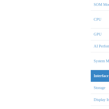
SOM Mod
CPU
GPU
AI Perfo
System 
Interface
Storage
Display I