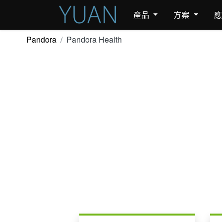
產品
方案
Pandora
Pandora Health