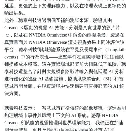
延遲、更強的上下文理解能力，以及在物理表現上更準確的
輸出結果。
此外，聰泰科技透過兩個互補的測試來源，驗證其由
Cosmos 3 驅動的視覺 AI 效能：分別是真實世界的影片片
段，以及在 NVIDIA Omniverse 中渲染的虛擬場景。透過在
真實畫面與
NVIDIA Omniverse
渲染視覺效果上同時評估該
平台，聰泰科技得以驗證系統在罕見及長尾事件（Long-tail
events）中的行為表現——這些事件在實際場域中往往難以
捕捉或成本極高。這在實際場域部署前大幅降低了風險。聰
泰科技還整合了針對大規模多路影片輸入與低延遲 AI 分析
進行優化的邊緣 AI 基礎設施，協助系統整合商（SI）和智
慧城市開發商，在現實環境中快速構建可直接部署的 AI 解
決方案。
聰泰科技表示：「智慧城市正從傳統的影像辨識，演進為能
夠理解城市事件與環境上下文的 AI 系統。憑藉 NVIDIA
Cosmos 所賦能的視覺推理與世界理解能力，我們正在加速
開發更智慧、更具反應能力且高度可擴展的城市 AI 平