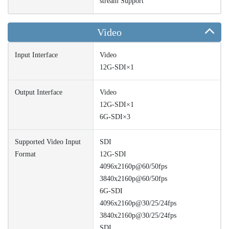
stream Support
Video
Input Interface
Video
12G-SDI×1
Output Interface
Video
12G-SDI×1
6G-SDI×3
Supported Video Input
SDI
Format
12G-SDI
4096x2160p@60/50fps
3840x2160p@60/50fps
6G-SDI
4096x2160p@30/25/24fps
3840x2160p@30/25/24fps
SDI