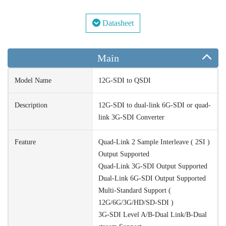
Datasheet
Main
Model Name
12G-SDI to QSDI
Description
12G-SDI to dual-link 6G-SDI or quad-
link 3G-SDI Converter
Feature
Quad-Link 2 Sample Interleave ( 2SI )
Output Supported
Quad-Link 3G-SDI Output Supported
Dual-Link 6G-SDI Output Supported
Multi-Standard Support (
12G/6G/3G/HD/SD-SDI )
3G-SDI Level A/B-Dual Link/B-Dual