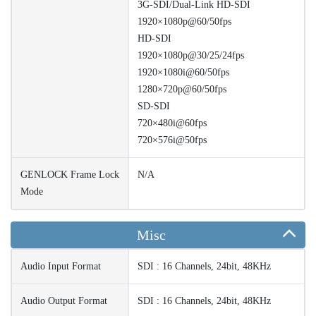
3G-SDI/Dual-Link HD-SDI
1920×1080p@60/50fps
HD-SDI
1920×1080p@30/25/24fps
1920×1080i@60/50fps
1280×720p@60/50fps
SD-SDI
720×480i@60fps
720×576i@50fps
GENLOCK Frame Lock
N/A
Mode
Misc
Audio Input Format
SDI : 16 Channels, 24bit, 48KHz
Audio Output Format
SDI : 16 Channels, 24bit, 48KHz