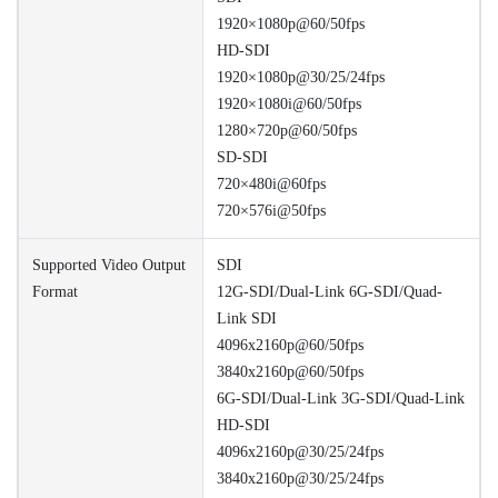
1920×1080p@60/50fps
HD-SDI
1920×1080p@30/25/24fps
1920×1080i@60/50fps
1280×720p@60/50fps
SD-SDI
720×480i@60fps
720×576i@50fps
Supported Video Output
SDI
Format
12G-SDI/Dual-Link 6G-SDI/Quad-
Link SDI
4096x2160p@60/50fps
3840x2160p@60/50fps
6G-SDI/Dual-Link 3G-SDI/Quad-Link
HD-SDI
4096x2160p@30/25/24fps
3840x2160p@30/25/24fps