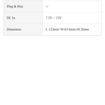
Plug & Play
✓
DC In
7.5V ~ 15V
Dimension
L:123mm×W:63.6mm×H:26mm