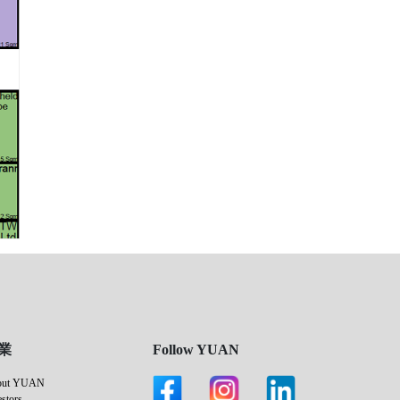
業
Follow YUAN
out YUAN
estors