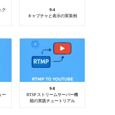
ェク
9-4
キャプチャと表示の実装例
9-8
ュー
RTSP ストリームサーバー機
能の実践チュートリアル