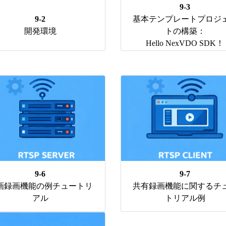
9-3
9-2
基本テンプレートプロジ
開発環境
トの構築：
Hello NexVDO SDK！
9-6
9-7
画録画機能の例チュートリ
共有録画機能に関するチ
アル
トリアル例