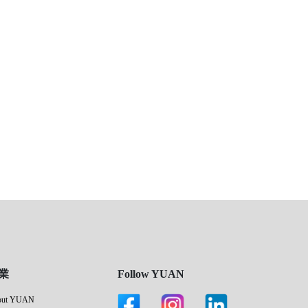
業
Follow YUAN
out YUAN