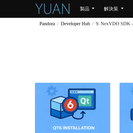
製品
解決策
Pandora
Developer Hub
9. NexVDO SDK 