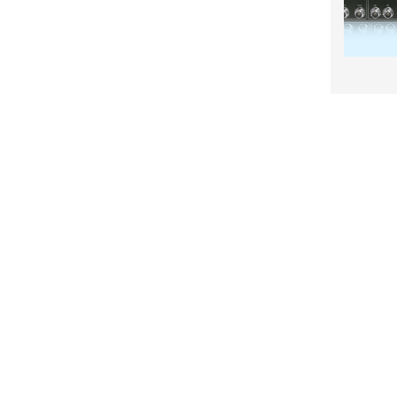
產品
應用
Pandora
Robot & Drone
Platform
城市
Capture I/O
醫療
Converter
工業與製造
AV over IP
運輸
零售
農、漁、礦
廣電
教育