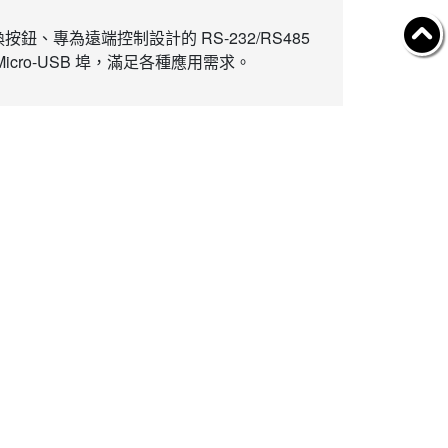
、專為遠端控制設計的 RS-232/RS485
cro-USB 埠，滿足各種應用需求。
業資訊
Follow YUAN
於聰泰
資者
私政策
繫聰泰