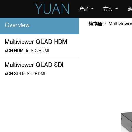
產品
方案
轉換器
Multiviewe
Overview
Multiviewer QUAD HDMI
4CH HDMI to SDI/HDMI
Multiviewer QUAD SDI
4CH SDI to SDI/HDMI