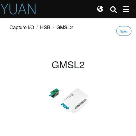
Capture I/O
HSB
GMSL2
Spec
GMSL2