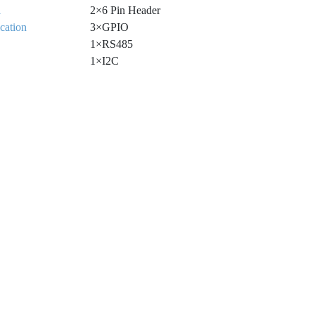
l
2×6 Pin Header
ation
3×GPIO
1×RS485
1×I2C
*
Please select either RS232 of 8 pin phoenix conn
use
1×Micro SD Card Slot
ニュース
サポート
企
製品ニュース
Catalog Download
Ab
tures
Firmware Upgradable
技術ニュース
Driver Download
Inv
イベントニュース
Pri
ment Environment
協力ニュース
Con
6.2 or Higher
ment