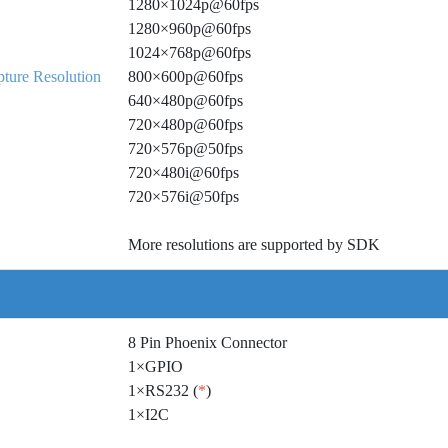
1280×1024p@60fps
1280×960p@60fps
1024×768p@60fps
ture Resolution
800×600p@60fps
640×480p@60fps
720×480p@60fps
720×576p@50fps
720×480i@60fps
720×576i@50fps
More resolutions are supported by SDK
8 Pin Phoenix Connector
1×GPIO
1×RS232 (
*
)
1×I2C