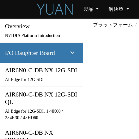
製品
解決策
プラットフォーム
Overview
NVIDIA Platform Introduction
I/O Daughter Board
AIR6N0-C-DB NX 12G-SDI
AI Edge for 12G-SDI
AIR6N0-C-DB NX 12G-SDI
QL
AI Edge for 12G-SDI, 1×4K60 /
2×4K30 / 4×HD60
AIR6N0-C-DB NX