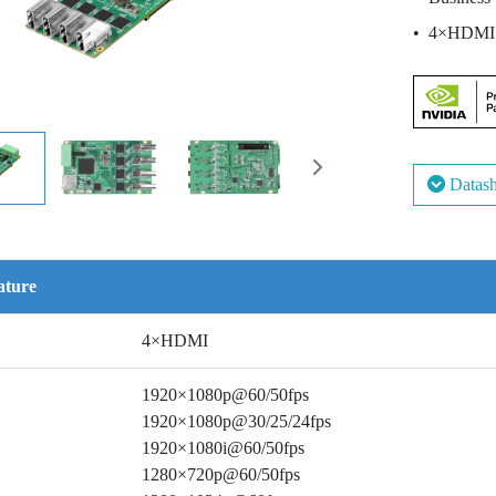
4×HDMI 
Datash
ature
4×HDMI
1920×1080p@60/50fps
1920×1080p@30/25/24fps
1920×1080i@60/50fps
1280×720p@60/50fps