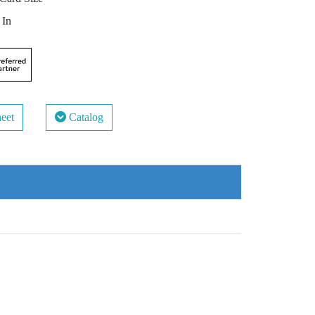
In
eet
Catalog