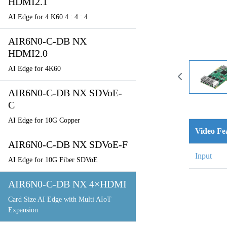
HDMI2.1
AI Edge for 4 K60 4 : 4 : 4
AIR6N0-C-DB NX
HDMI2.0
AI Edge for 4K60
AIR6N0-C-DB NX SDVoE-
C
AI Edge for 10G Copper
Video Fe
AIR6N0-C-DB NX SDVoE-F
Input
AI Edge for 10G Fiber SDVoE
AIR6N0-C-DB NX 4×HDMI
Card Size AI Edge with Multi AIoT
Expansion