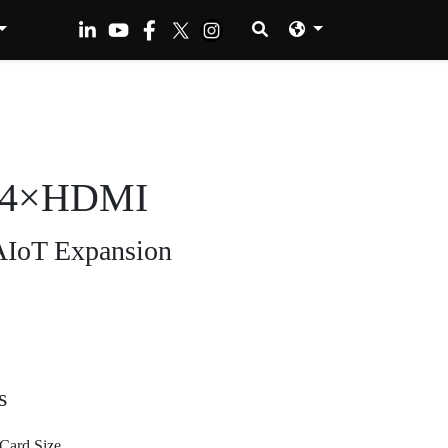
 4×HDMI
 AIoT Expansion
s
 Card Size