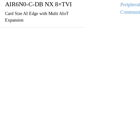
AIR6N0-C-DB NX 8×TVI
Periphera
Communic
Card Size AI Edge with Multi AIoT
Expansion
AIR6N0-C-DB NX
4×USB3.2-A
Card Size AI Edge with Multi AIoT
Expansion
Storage
製品
アプリケーション
AIR6N0-C-DB NX 2×GigE
Pandora
Robot & Drone
Misc. Fea
Card Size AI Edge with Multi AIoT
Platform
スマートシティ
Expansion
Capture I/O
健康管理
Develop
Converter
工業製造業
AV over IP
交通機関
AIR6N0-C-DB NX I/O
小売り
JetPack
第一次産業
Card Size AI Edge with Multi AIoT
放送
Expansion
教育
Environ
AIR6N0-C-DB NX OOB