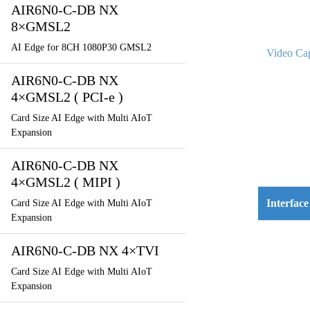
AIR6N0-C-DB NX
8×GMSL2
AI Edge for 8CH 1080P30 GMSL2
Video Cap
AIR6N0-C-DB NX
4×GMSL2 ( PCI-e )
Card Size AI Edge with Multi AIoT
Expansion
AIR6N0-C-DB NX
4×GMSL2 ( MIPI )
Interface
Card Size AI Edge with Multi AIoT
Expansion
AIR6N0-C-DB NX 4×TVI
Card Size AI Edge with Multi AIoT
Expansion