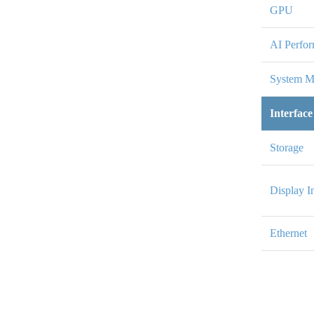
GPU
AI Perfo
System 
Interface
Storage
Display I
Ethernet