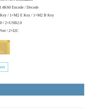
l 4K60 Encode / Decode
Key / 1×M2 E Key / 1×M2 B Key
0 / 2×USB2.0
ort / 2×I2C
eet