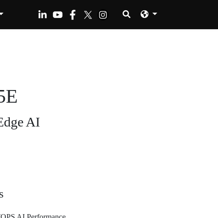
5E
Edge AI
s
TOPS AI Performance