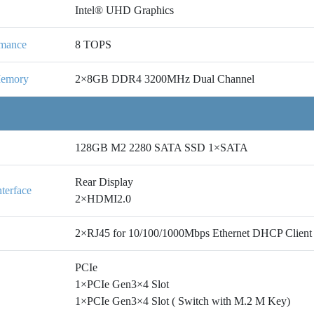
Intel® UHD Graphics
rmance
8 TOPS
Memory
2×8GB DDR4 3200MHz Dual Channel
128GB M2 2280 SATA SSD 1×SATA
Rear Display
nterface
2×HDMI2.0
2×RJ45 for 10/100/1000Mbps Ethernet DHCP Client
PCIe
1×PCIe Gen3×4 Slot
1×PCIe Gen3×4 Slot ( Switch with M.2 M Key)