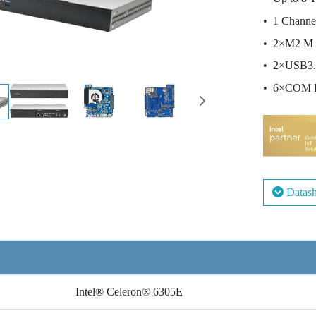
1 Channe
2×M2 M 
2×USB3.
6×COM P
Datash
Intel® Celeron® 6305E