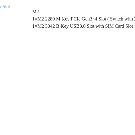
 Slot
M2
1×M2 2280 M Key PCIe Gen3×4 Slot ( Switch with 
1×M2 3042 B Key USB3.0 Slot with SIM Card Slot
1×M2 2230 E Key PCIe Gen3×1/USB2.0 Slot
Front USB
1×USB3.0 ( Type-A )
ニュース
サポート
企
Rear USB
製品ニュース
Catalog Download
Ab
1×USB3.0 ( Type-A )
技術ニュース
Driver Download
Inv
イベントニュース
Pri
2×USB2.0 ( Type-A )
協力ニュース
Con
Internal USB
4×USB2.0 ( Pin Header )
1×3.5mm Line/MIC In
1×3.5mm Line Out