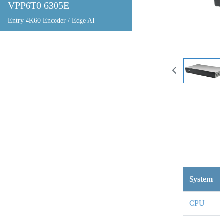
VPP6T0 6305E
Entry 4K60 Encoder / Edge AI
System
CPU