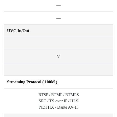
—
—
UVC In/Out
V
Streaming Protocol ( 100M )
RTSP / RTMP / RTMPS
SRT / TS over IP / HLS
NDI HX / Dante AV-H