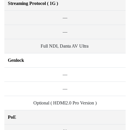
Streaming Protocol ( 1G )
—
—
Full NDI, Danta AV Ultra
Genlock
—
—
Optional ( HDMI2.0 Pro Version )
PoE