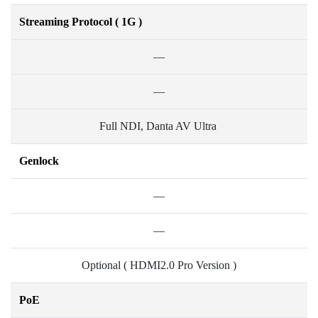
Streaming Protocol ( 1G )
—
—
Full NDI, Danta AV Ultra
Genlock
—
—
Optional ( HDMI2.0 Pro Version )
PoE