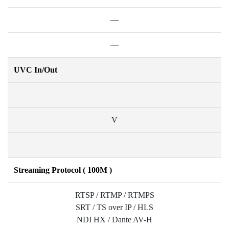
—
—
UVC In/Out
V
Streaming Protocol ( 100M )
RTSP / RTMP / RTMPS
SRT / TS over IP / HLS
NDI HX / Dante AV-H