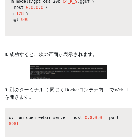
-m models/gpt-oss-20b-
Q4_K_S
.gguf \
--host
0.0.0.0
\
-n
128
\
-ngl
999
8. 成功すると、次の画面が表示されます。
9. 別のターミナル（ 同じくDockerコンテナ内 ）でWebUI
を開きます。
uv run open-webui serve --host
0.0.0.0
--port
8081