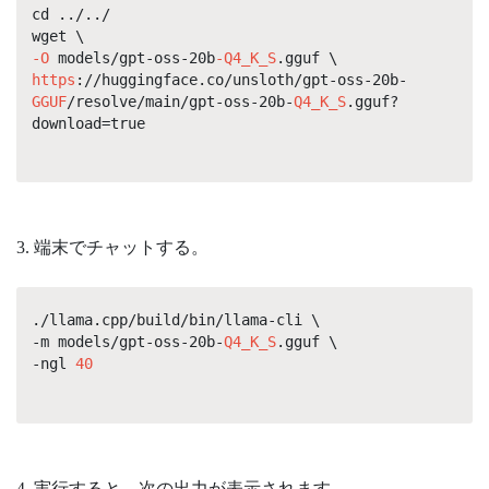
cd ../../
wget \
-O
models/gpt-oss-20b
-Q4_K_S
.gguf \
https
://huggingface.co/unsloth/gpt-oss-20b-
GGUF
/resolve/main/gpt-oss-20b-
Q4_K_S
.gguf?
download=true
3. 端末でチャットする。
./llama.cpp/build/bin/llama-cli \
-m models/gpt-oss-20b-
Q4_K_S
.gguf \
-ngl
40
4. 実行すると、次の出力が表示されます。