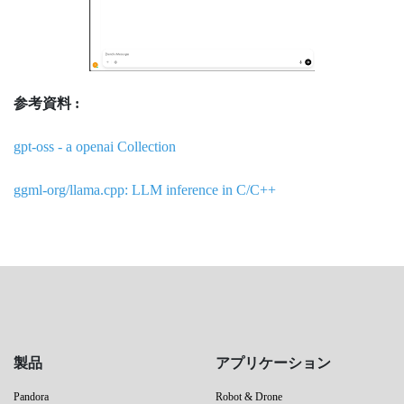
参考資料 :
gpt-oss - a openai Collection
ggml-org/llama.cpp: LLM inference in C/C++
製品
アプリケーション
Pandora
Robot & Drone