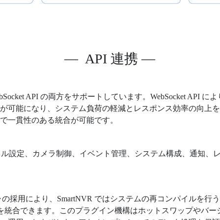
— API 連携 —
び WebSocket API の両方をサポートしています。WebSocket AP
可能になり、システム負荷の軽減とレスポンス効率の向上を実現しま
スで一貫性のある統合が可能です。
ャンネル設定、カメラ制御、イベント管理、システム構成、通知、
テクチャの採用により、SmartNVR ではシステムの再コンパイル
デルを統合できます。このプラグイン機構はホットスワップやバ