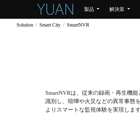
製品
解決策
Solution
Smart City
SmartNVR
SmartNVRは、従来の録画・再生機
識別し、喧嘩や火災などの異常事態
よりスマートな監視体験を実現しま