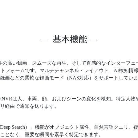
— 基本機能 —
、信頼性の高い録画、スムーズな再生、そして直感的なインターフ
ットフォームです。マルチチャンネル・レイアウト、AI検知情報
録画などの柔軟な録画モード（NAS対応）をサポートしてい
artNVRは人、車両、顔、およびシーンの変化を検知。特定人
プリ経由で通知を送ります。
eep Search）」機能がオブジェクト属性、自然言語クエリ
ることなく、重要な瞬間を素早く特定できます。