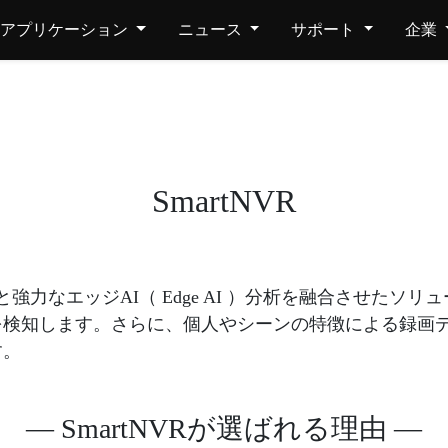
アプリケーション
ニュース
サポート
企業
SmartNVR
能と強力なエッジAI（ Edge AI ）分析を融合させた
を検知します。さらに、個人やシーンの特徴による録画
す。
— SmartNVRが選ばれる理由 —