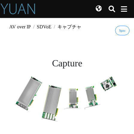
AV over IP
SDVoE
キャプチャ
Spec
Capture