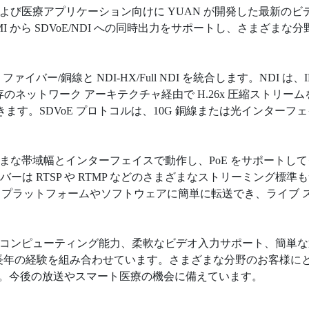
放送および医療アプリケーション向けに YUAN が開発した最新の
HDMI から SDVoE/NDI への同時出力をサポートし、さまざ
E ファイバー/銅線と NDI-HX/Full NDI を統合します。N
のネットワーク アーキテクチャ経由で H.26x 圧縮ストリームを送信し
ます。SDVoE プロトコルは、10G 銅線または光インター
さまざまな帯域幅とインターフェイスで動作し、PoE をサポートし
ランシーバーは RTSP や RTMP などのさまざまなストリーミン
メディア プラットフォームやソフトウェアに簡単に転送でき、ライ
、優れたコンピューティング能力、柔軟なビデオ入力サポート、簡単
年の経験を組み合わせています。さまざまな分野のお客様にとっ
す。今後の放送やスマート医療の機会に備えています。