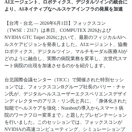
AIエージェント、ロボティクス、デジタルツインの統合に
より、AIネイティブなヘルスケアインフラの発展を加速
【台湾・台北 — 2026年6月1日】フォックスコン
（TWSE：2317）は本日、COMPUTEX 2026および
NVIDIA GTC Taipei 2026において、最新のフィジカルAIヘ
ルスケアビジョンを発表しました。AIエージェント、協働
ロボティクス、デジタルツイン、マルチモーダル医療AIが
どのように融合し、実際の病院業務を変革し、次世代スマ
ート病院の出現を加速させるのかを紹介します。
台北国際会議センター（TICC）で開催された特別セッシ
ョンでは、フォックスコンBグループ社長のバリー・チャ
ン氏が、デジタルヘルスユーザーエクスペリエンスデザイ
ンディレクターのアリス・リン氏と共に、「身体化された
知能でヘルスケアを強化：Nurabotの導入からスマート病
院のワークフロー変革まで」と題したプレゼンテーション
を行いました。このセッションでは、フォックスコンが
NVIDIAの高速コンピューティング、シミュレーションプ