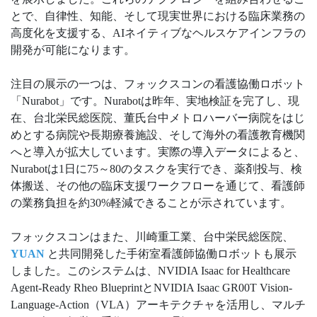
とで、自律性、知能、そして現実世界における臨床業務の
高度化を支援する、AIネイティブなヘルスケアインフラの
開発が可能になります。
注目の展示の一つは、フォックスコンの看護協働ロボット
「Nurabot」です。Nurabotは昨年、実地検証を完了し、現
在、台北栄民総医院、董氏台中メトロハーバー病院をはじ
めとする病院や長期療養施設、そして海外の看護教育機関
へと導入が拡大しています。実際の導入データによると、
Nurabotは1日に75～80のタスクを実行でき、薬剤投与、検
体搬送、その他の臨床支援ワークフローを通じて、看護師
の業務負担を約30%軽減できることが示されています。
フォックスコンはまた、川崎重工業、台中栄民総医院、
YUAN
と共同開発した手術室看護師協働ロボットも展示
しました。このシステムは、NVIDIA Isaac for Healthcare
Agent-Ready Rheo BlueprintとNVIDIA Isaac GR00T Vision-
Language-Action（VLA）アーキテクチャを活用し、マルチ