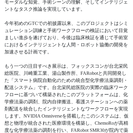
モーダルな知覚、手術シーンの理解、そしてインテリジェ
ントなタスク推論を実現しています。
今年初めのGTCでの初披露以来、このプロジェクトはシミ
ュレーション訓練と手術ワークフローの検証において目覚
ましい進歩を遂げており、今後は臨床検証を通じて手術室
におけるインテリジェントな人間・ロボット協働の開発を
加速させる計画です。
もう一つの注目すべき展示は、フォックスコンが台北栄民
総医院、川崎重工業、湯山製作所、FARobotと共同開発し
た「スマート病院自動化のための統合型化学療法薬調剤・
配送システム」です。台北栄民総医院の実際の臨床ワーク
フローに基づいて構築されたこのプラットフォームは、化
学療法薬の調剤、院内自律搬送、看護ステーションへの薬
剤配送を統合したインテリジェントなワークフローを実現
します。NVIDIA Omniverseを搭載したこのシステムは、仮
想と物理が統合された医療環境を構築し、ChemoRoが高精
度な化学療法薬の調剤を行い、FARobot SMR30が院内で薬