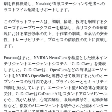
剤を自律搬送し、Nurabotが看護ステーションや患者への
ラストマイル配送をサポートします。
このプラットフォームは、調剤、輸送、投与を網羅するク
ローズドループワークフローを構築し、高リスクの医療環
境における業務効率の向上、手作業の削減、医薬品の安全
性、トレーサビリティ、プロセスの信頼性の向上に貢献し
ます。
Foxconnはまた、NVIDIA NemoClawを基盤とした臨床イン
テリジェントエージェントシステム「CoDoClaw」を発表
しました。CoDoClawは、OpenClawなどの自律型エージェ
ントをNVIDIA OpenShellと連携させて展開するためのオー
プンソースの設計図であり、プライバシーとセキュリティ
制御を強化しています。エージェント型AIの急速な発展を
受け、CoDoClawはCoDoctor AIをスタンドアロンAIツール
から、乳がん検診、心電図解析、眼底画像診断、冠動脈解
析など、複数のAIエージェントを統合された臨床インター
フェースを通じて連携させるマルチエージェントオーケス