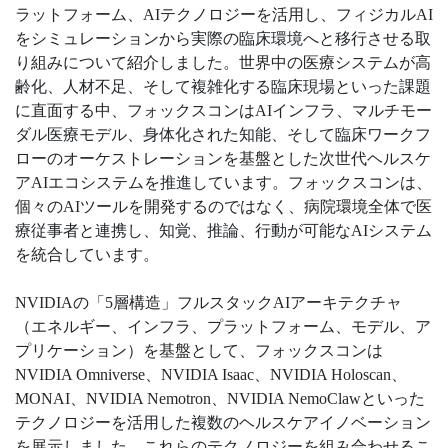
ラットフォーム、AIテクノロジーを活用し、フィジカルAI
をシミュレーションから実際の臨床環境へと移行させる取
り組みについて紹介しました。世界中の医療システムが高
齢化、人材不足、そして複雑化する臨床現場といった課題
に直面する中、フォックスコンはAIインフラ、マルチモー
ダル医療モデル、身体化された知能、そして臨床ワークフ
ローのオーケストレーションを基盤とした次世代ヘルスケ
アAIエコシステムを推進しています。フォックスコンは、
個々のAIツールを開発するのではなく、病院環境全体で医
療従事者と連携し、知覚、推論、行動が可能なAIシステム
を統合しています。
NVIDIAの「5層構造」フルスタックAIアーキテクチャ
（エネルギー、インフラ、プラットフォーム、モデル、ア
プリケーション）を基盤として、フォックスコンは
NVIDIA Omniverse、NVIDIA Isaac、NVIDIA Holoscan、
MONAI、NVIDIA Nemotron、NVIDIA NemoClawといった
テクノロジーを活用した複数のヘルスケアイノベーション
を展示しました。これらのテクノロジーを組み合わせるこ