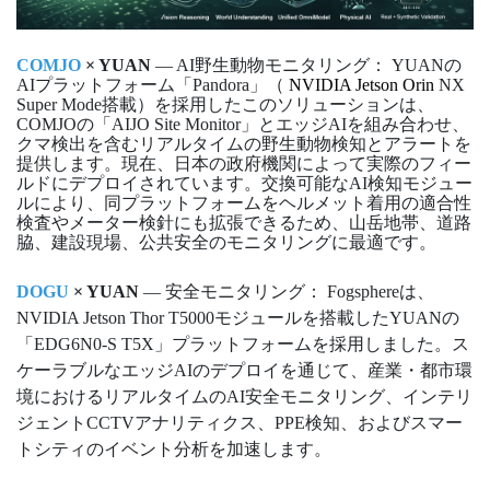
COMJO
× YUAN
— AI野生動物モニタリング： YUANの
AIプラットフォーム「Pandora」（
NVIDIA Jetson Orin
NX
Super Mode搭載）を採用したこのソリューションは、
COMJOの「AIJO Site Monitor」とエッジAIを組み合わせ、
クマ検出を含むリアルタイムの野生動物検知とアラートを
提供します。現在、日本の政府機関によって実際のフィー
ルドにデプロイされています。交換可能なAI検知モジュー
ルにより、同プラットフォームをヘルメット着用の適合性
検査やメーター検針にも拡張できるため、山岳地帯、道路
脇、建設現場、公共安全のモニタリングに最適です。
DOGU
× YUAN
— 安全モニタリング： Fogsphereは、
NVIDIA Jetson Thor T5000モジュールを搭載したYUANの
「EDG6N0-S T5X」プラットフォームを採用しました。ス
ケーラブルなエッジAIのデプロイを通じて、産業・都市環
境におけるリアルタイムのAI安全モニタリング、インテリ
ジェントCCTVアナリティクス、PPE検知、およびスマー
トシティのイベント分析を加速します。