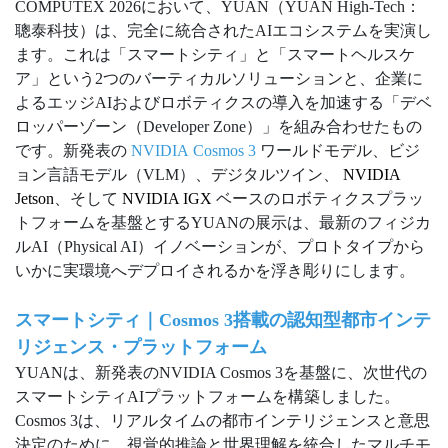
COMPUTEX 2026において、YUAN（YUAN High-Tech：
聰泰科技）は、完全に統合されたAIエコシステムを実演し
ます。これは「スマートシティ」と「スマートヘルスケ
ア」という2つのバーティカルソリューションと、企業に
よるエッジAIおよびロボティクスの導入を加速する「デベ
ロッパーゾーン（Developer Zone）」を組み合わせたもの
です。新発表の
NVIDIA
Cosmos 3
ワールドモデル、ビジ
ョン言語モデル（VLM）、デジタルツイン、
NVIDIA
Jetson
、そして
NVIDIA IGX
ベースのロボティクスプラッ
トフォームを基盤とするYUANの展示は、最新のフィジカ
ルAI（Physical AI）イノベーションが、プロトタイプから
いかに実環境へデプロイされるかを浮き彫りにします。
スマートシティ｜Cosmos 3搭載の認知型都市インテ
リジェンス・プラットフォーム
YUANは、新発表のNVIDIA Cosmos 3を基盤に、次世代の
スマートシティAIプラットフォームを構築しました。
Cosmos 3は、リアルタイムの都市インテリジェンスと意思
決定のために、視覚的推論と世界理解を統合したマルチモ