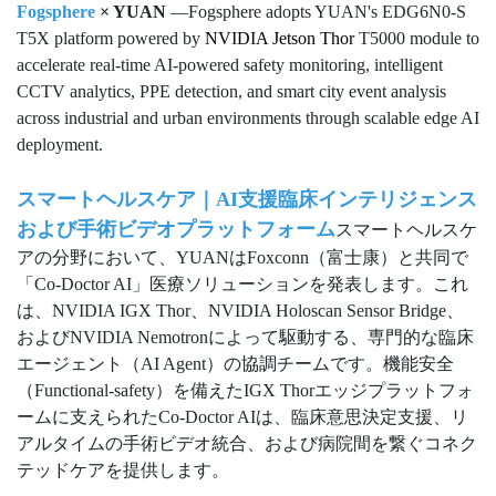
Fogsphere
× YUAN
—Fogsphere adopts YUAN's EDG6N0-S
T5X platform powered by
NVIDIA Jetson Thor
T5000 module to
accelerate real-time AI-powered safety monitoring, intelligent
CCTV analytics, PPE detection, and smart city event analysis
across industrial and urban environments through scalable edge AI
deployment.
スマートヘルスケア｜AI支援臨床インテリジェンス
および手術ビデオプラットフォーム
スマートヘルスケ
アの分野において、YUANはFoxconn（富士康）と共同で
「Co-Doctor AI」医療ソリューションを発表します。これ
は、NVIDIA IGX Thor、NVIDIA Holoscan Sensor Bridge、
およびNVIDIA Nemotronによって駆動する、専門的な臨床
エージェント（AI Agent）の協調チームです。機能安全
（Functional-safety）を備えたIGX Thorエッジプラットフォ
ームに支えられたCo-Doctor AIは、臨床意思決定支援、リ
アルタイムの手術ビデオ統合、および病院間を繋ぐコネク
テッドケアを提供します。