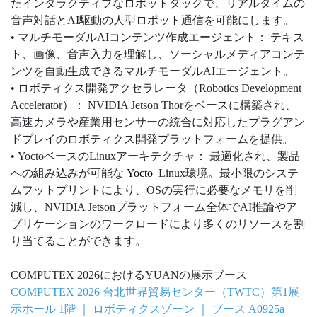
たインタラクティブなロボットダックで、リアルタイムの
音声対話とAI駆動の人型ロボット通信を可能にします。
• マルチモーダルAIコンテンツ作成エージェント： テキス
ト、画像、音声入力を理解し、ソーシャルメディアコンテ
ンツを自動生成できるマルチモーダルAIエージェント。
• ロボティクス開発アクセラレータ（Robotics Development
Accelerator）： NVIDIA Jetson Thorをベースに構築され、
高速カメラや産業用センサーの統合に対応したプラグアン
ドプレイのロボティクス開発プラットフォームを提供。
• YoctoベースのLinuxアーキテクチャ： 最適化され、製品
への組み込みが可能な
Yocto
Linux環境。最小限のシステ
ムフットプリントにより、OSの実行に必要なメモリを削
減し、NVIDIA Jetsonプラットフォーム全体でAI推論やア
プリケーションのワークロードにより多くのリソースを割
り当てることができます。
COMPUTEX 2026におけるYUANの展示ブース
COMPUTEX 2026 台北世界貿易センター（TWTC）第1展
示ホール 1階 ｜ ロボティクスゾーン ｜ ブース A0925a